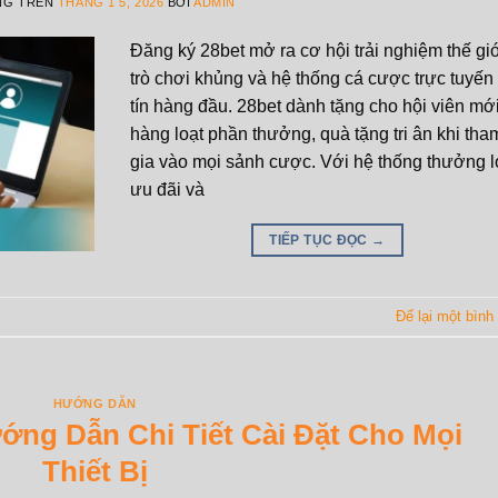
NG TRÊN
THÁNG 1 5, 2026
BỞI
ADMIN
Đăng ký 28bet mở ra cơ hội trải nghiệm thế gi
trò chơi khủng và hệ thống cá cược trực tuyến
tín hàng đầu. 28bet dành tặng cho hội viên mớ
hàng loạt phần thưởng, quà tặng tri ân khi tha
gia vào mọi sảnh cược. Với hệ thống thưởng l
ưu đãi và
TIẾP TỤC ĐỌC
→
Để lại một bình
HƯỚNG DẪN
ớng Dẫn Chi Tiết Cài Đặt Cho Mọi
Thiết Bị