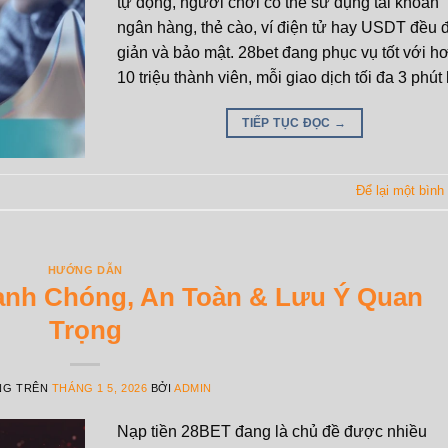
tự động, người chơi có thể sử dụng tài khoản
ngân hàng, thẻ cào, ví điện tử hay USDT đều 
giản và bảo mật. 28bet đang phục vụ tốt với h
10 triệu thành viên, mỗi giao dịch tối đa 3 phút 
TIẾP TỤC ĐỌC
→
Để lại một bình
HƯỚNG DẪN
anh Chóng, An Toàn & Lưu Ý Quan
Trọng
NG TRÊN
THÁNG 1 5, 2026
BỞI
ADMIN
Nạp tiền 28BET đang là chủ đề được nhiều