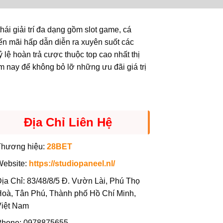
hái giải trí đa dạng gồm slot game, cá
ến mãi hấp dẫn diễn ra xuyên suốt các
 lệ hoàn trả cược thuộc top cao nhất thị
ôm nay để không bỏ lỡ những ưu đãi giá trị
Địa Chỉ Liên Hệ
Thương hiệu:
28BET
Website:
https://studiopaneel.nl/
ịa Chỉ:
83/48/8/5 Đ. Vườn Lài, Phú Thọ
oà, Tân Phú, Thành phố Hồ Chí Minh,
Việt Nam
Phone:
0978875655