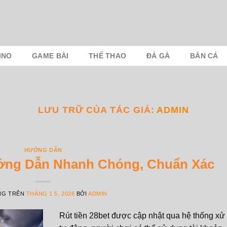
INO
GAME BÀI
THỂ THAO
ĐÁ GÀ
BẮN CÁ
LƯU TRỮ CỦA TÁC GIẢ:
ADMIN
HƯỚNG DẪN
ướng Dẫn Nhanh Chóng, Chuẩn Xác
NG TRÊN
THÁNG 1 5, 2026
BỞI
ADMIN
Rút tiền 28bet được cập nhật qua hệ thống xử 