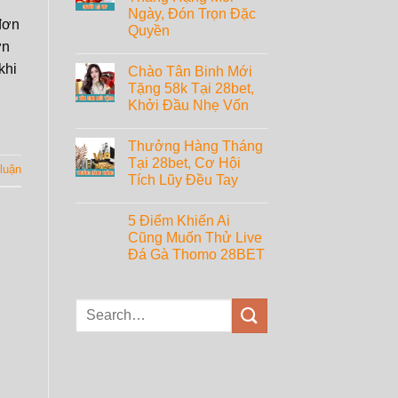
Ngày, Đón Trọn Đặc
đơn
Quyền
ơn
khi
Chào Tân Binh Mới
Tặng 58k Tại 28bet,
Khởi Đầu Nhẹ Vốn
Thưởng Hàng Tháng
Tại 28bet, Cơ Hội
 luận
Tích Lũy Đều Tay
5 Điểm Khiến Ai
Cũng Muốn Thử Live
Đá Gà Thomo 28BET