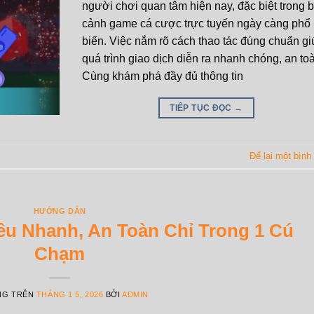
người chơi quan tâm hiện nay, đặc biệt trong b
cảnh game cá cược trực tuyến ngày càng phổ
biến. Việc nắm rõ cách thao tác đúng chuẩn gi
quá trình giao dịch diễn ra nhanh chóng, an to
Cùng khám phá đầy đủ thông tin
TIẾP TỤC ĐỌC
→
Để lại một bình
HƯỚNG DẪN
êu Nhanh, An Toàn Chỉ Trong 1 Cú
Chạm
NG TRÊN
THÁNG 1 5, 2026
BỞI
ADMIN