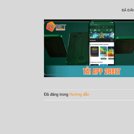
ĐÃ ĐĂ
Đã đăng trong
Hướng dẫn