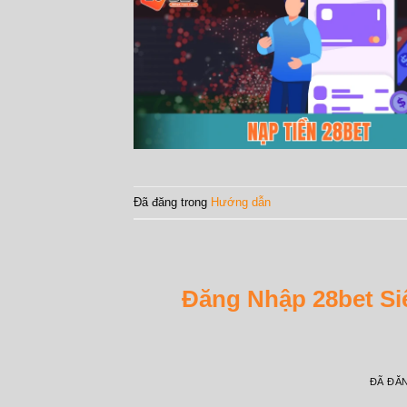
Đã đăng trong
Hướng dẫn
Đăng Nhập 28bet Si
ĐÃ ĐĂ