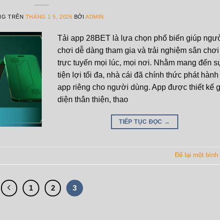
NG TRÊN
THÁNG 1 5, 2026
BỞI
ADMIN
Tải app 28BET là lựa chọn phổ biến giúp ngư
chơi dễ dàng tham gia và trải nghiệm sân chơi
trực tuyến mọi lúc, mọi nơi. Nhằm mang đến s
tiện lợi tối đa, nhà cái đã chính thức phát hành
app riêng cho người dùng. App được thiết kế 
diện thân thiện, thao
TIẾP TỤC ĐỌC
→
Để lại một bình
1
2
3