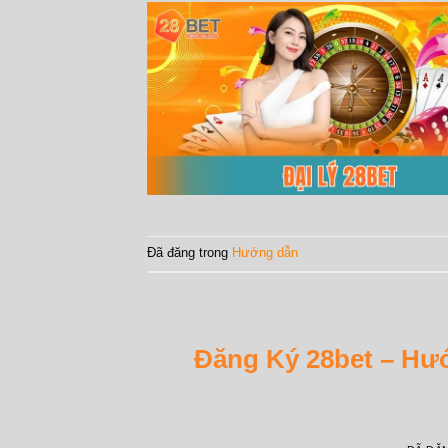
Đã đăng trong
Hướng dẫn
Đăng Ký 28bet – Hư