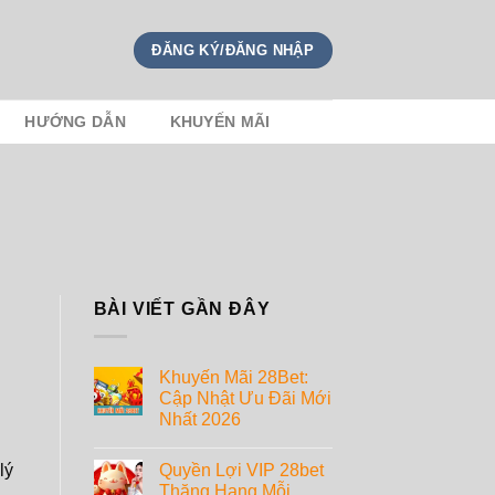
ĐĂNG KÝ/ĐĂNG NHẬP
HƯỚNG DẪN
KHUYẾN MÃI
BÀI VIẾT GẦN ĐÂY
Khuyến Mãi 28Bet:
Cập Nhật Ưu Đãi Mới
Nhất 2026
Quyền Lợi VIP 28bet
lý
Thăng Hạng Mỗi