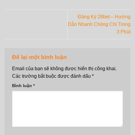
Đăng Ký 28bet – Hướng
Dẫn Nhanh Chóng Chỉ Trong
3 Phút
Để lại một bình luận
Email của bạn sẽ không được hiển thị công khai.
Các trường bắt buộc được đánh dấu
*
Bình luận
*