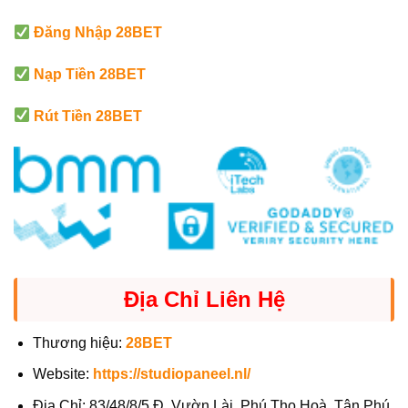
Đăng Nhập 28BET
Nạp Tiền 28BET
Rút Tiền 28BET
Địa Chỉ Liên Hệ
Thương hiệu:
28BET
Website:
https://studiopaneel.nl/
Địa Chỉ:
83/48/8/5 Đ. Vườn Lài, Phú Thọ Hoà, Tân Phú,