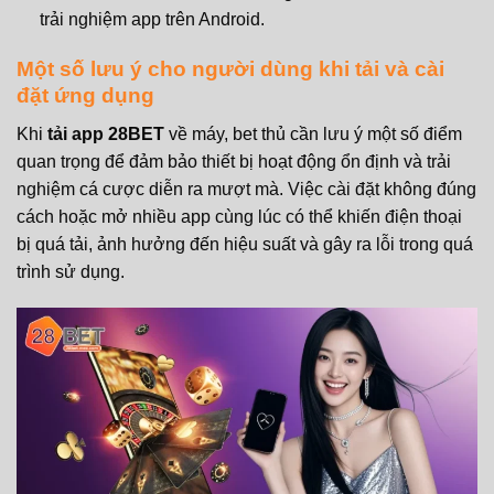
trải nghiệm app trên Android.
Một số lưu ý cho người dùng khi tải và cài
đặt ứng dụng
Khi
tải app 28BET
về máy, bet thủ cần lưu ý một số điểm
quan trọng để đảm bảo thiết bị hoạt động ổn định và trải
nghiệm cá cược diễn ra mượt mà. Việc cài đặt không đúng
cách hoặc mở nhiều app cùng lúc có thể khiến điện thoại
bị quá tải, ảnh hưởng đến hiệu suất và gây ra lỗi trong quá
trình sử dụng.