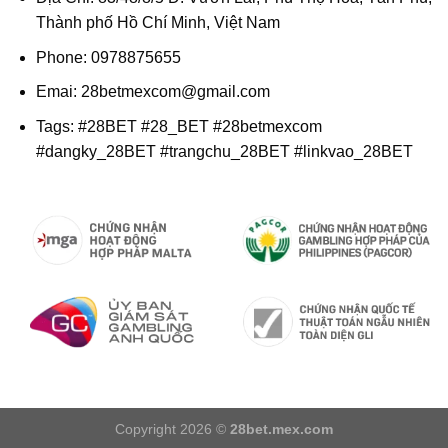
Thành phố Hồ Chí Minh, Việt Nam
Phone:
0978875655
Emai:
28betmexcom@gmail.com
Tags: #28BET #28_BET #28betmexcom
#dangky_28BET #trangchu_28BET #linkvao_28BET
Copyright 2026 ©
28bet.mex.com