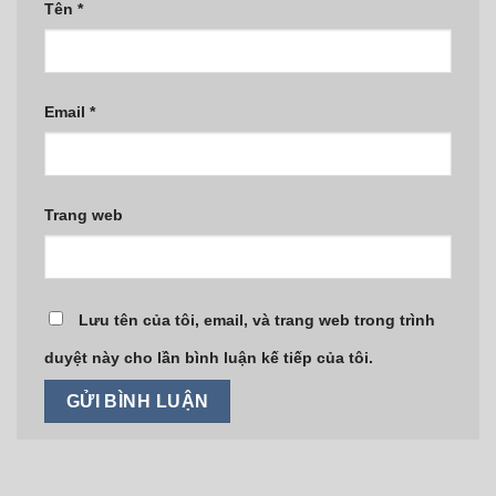
Tên
*
Email
*
Trang web
Lưu tên của tôi, email, và trang web trong trình
duyệt này cho lần bình luận kế tiếp của tôi.