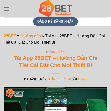
Chuyển
đến
nội
dung
ĐĂNG KÝ/ĐĂNG NHẬP
28BET
»
Hướng dẫn
»
Tải App 28BET – Hướng Dẫn Chi
Tiết Cài Đặt Cho Mọi Thiết Bị
HƯỚNG DẪN
Tải App 28BET – Hướng Dẫn Chi
Tiết Cài Đặt Cho Mọi Thiết Bị
ĐÃ ĐĂNG TRÊN
THÁNG 1 5, 2026
BỞI
ADMIN