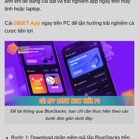
anh em dễ dàng cài đặt và trải nghiệm app ngay trên máy
tính hoặc laptop.
Cài
28BET App
ngay trên PC để tận hưởng trải nghiệm cá
cược tiện lợi
Để tải thông qua BlueStacks, bạn chỉ cần thực hiện theo các
bước đơn giản dưới đây:
Bước 1: Download phần mềm giả lập BlueStacks trên