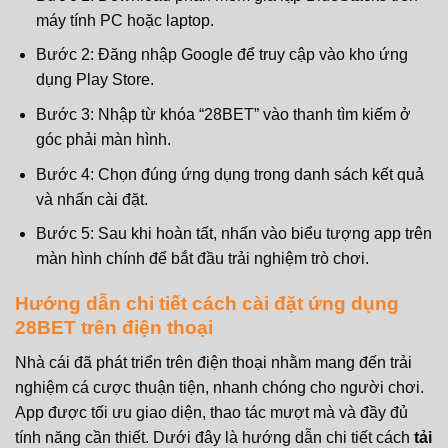
máy tính PC hoặc laptop.
Bước 2: Đăng nhập Google để truy cập vào kho ứng
dụng Play Store.
Bước 3: Nhập từ khóa “28BET” vào thanh tìm kiếm ở
góc phải màn hình.
Bước 4: Chọn đúng ứng dụng trong danh sách kết quả
và nhấn cài đặt.
Bước 5: Sau khi hoàn tất, nhấn vào biểu tượng app trên
màn hình chính để bắt đầu trải nghiệm trò chơi.
Hướng dẫn chi tiết cách cài đặt ứng dụng
28BET trên điện thoại
Nhà cái đã phát triển trên điện thoại nhằm mang đến trải
nghiệm cá cược thuận tiện, nhanh chóng cho người chơi.
App được tối ưu giao diện, thao tác mượt mà và đầy đủ
tính năng cần thiết. Dưới đây là hướng dẫn chi tiết cách
tải