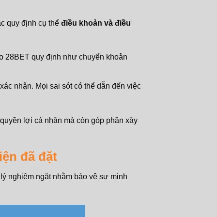
ác quy định cụ thể
điều khoản và điều
h do 28BET quy định như chuyển khoản
 xác nhận. Mọi sai sót có thể dẫn đến việc
 quyền lợi cá nhân mà còn góp phần xây
iện đã đặt
lý nghiêm ngặt nhằm bảo vệ sự minh