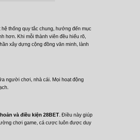
ột hệ thống quy tắc chung, hướng đến mục
nh hơn. Khi mỗi thành viên đều hiểu rõ,
 phần xây dựng cộng đồng văn minh, lành
iữa người chơi, nhà cái. Mọi hoạt động
bạch.
khoản và điều kiện 28BET
. Điều này giúp
 trường chơi game, cá cược luôn được duy