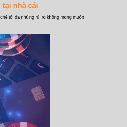
tại nhà cái
 chế tối đa những rủi ro không mong muốn