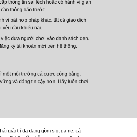
ấp thông tin sai lệch hoặc có hành vi gian
 cần thông báo trước.
h vi bất hợp pháp khác, tất cả giao dịch
i yêu cầu khiếu nại.
 việc đưa người chơi vào danh sách đen.
đăng ký tài khoản mới trên hệ thống.
rì một môi trường cá cược công bằng,
n vững và đáng tin cậy hơn. Hãy luôn chơi
hái giải trí đa dạng gồm slot game, cá