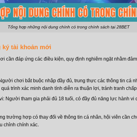
Tổng hợp những nội dung chính có trong chính sách tại 28BET
 ký tài khoản mới
hơi cần đáp ứng các điều kiện, quy định nghiêm ngặt nhằm đảm
Người chơi bắt buộc nhập đầy đủ, trung thực các thông tin cá 
uá trình xác minh danh tính diễn ra thuận lợi, tránh tranh chấp
vi: Người tham gia phải đủ 18 tuổi, có đầy đủ năng lực hành vi
ong trường hợp có thay đổi về thông tin cá nhân, hội viên cần c
 chỉnh chính xác.