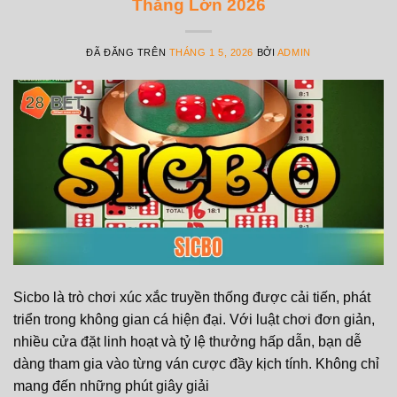
Thắng Lớn 2026
ĐÃ ĐĂNG TRÊN
THÁNG 1 5, 2026
BỞI
ADMIN
Sicbo là trò chơi xúc xắc truyền thống được cải tiến, phát
triển trong không gian cá hiện đại. Với luật chơi đơn giản,
nhiều cửa đặt linh hoạt và tỷ lệ thưởng hấp dẫn, bạn dễ
dàng tham gia vào từng ván cược đầy kịch tính. Không chỉ
mang đến những phút giây giải