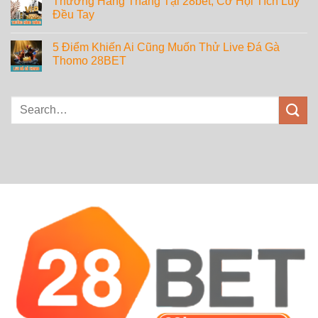
Thưởng Hàng Tháng Tại 28bet, Cơ Hội Tích Lũy
Đều Tay
5 Điểm Khiến Ai Cũng Muốn Thử Live Đá Gà
Thomo 28BET