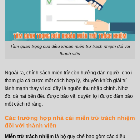
Tầm quan trọng của điều khoản miễn trừ trách nhiệm đối với
thành viên
Ngoài ra, chính sách miễn trừ còn hướng dẫn người chơi
tham gia cá cược một cách hợp lý, khuyến khích giải trí
lành mạnh thay vì coi đây là nguồn thu nhập chính. Nhờ
đó, cả hai bên đều được bảo vệ, quyền lợi được đảm bảo
một cách rõ ràng.
Các trường hợp nhà cái miễn trừ trách nhiệm
đối với thành viên
Miễn trừ trách nhiệm
là bộ quy chế bao gồm các điều