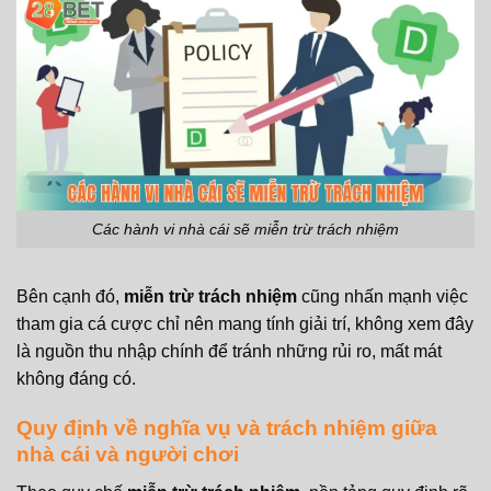
Các hành vi nhà cái sẽ miễn trừ trách nhiệm
Bên cạnh đó,
miễn trừ trách nhiệm
cũng nhấn mạnh việc
tham gia cá cược chỉ nên mang tính giải trí, không xem đây
là nguồn thu nhập chính để tránh những rủi ro, mất mát
không đáng có.
Quy định về nghĩa vụ và trách nhiệm giữa
nhà cái và người chơi