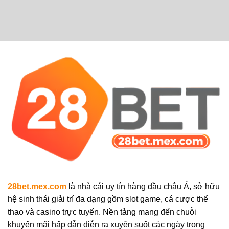
28bet.mex.com
là nhà cái uy tín hàng đầu châu Á, sở hữu
hệ sinh thái giải trí đa dạng gồm slot game, cá cược thể
thao và casino trực tuyến. Nền tảng mang đến chuỗi
khuyến mãi hấp dẫn diễn ra xuyên suốt các ngày trong