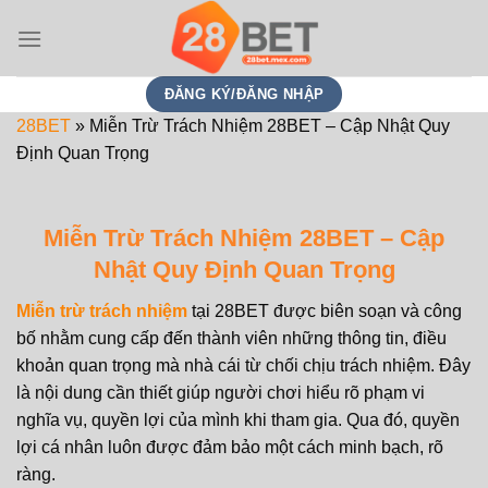
Chuyển
đến
nội
dung
ĐĂNG KÝ/ĐĂNG NHẬP
28BET
»
Miễn Trừ Trách Nhiệm 28BET – Cập Nhật Quy
Định Quan Trọng
Miễn Trừ Trách Nhiệm 28BET – Cập
Nhật Quy Định Quan Trọng
Miễn trừ trách nhiệm
tại 28BET được biên soạn và công
bố nhằm cung cấp đến thành viên những thông tin, điều
khoản quan trọng mà nhà cái từ chối chịu trách nhiệm. Đây
là nội dung cần thiết giúp người chơi hiểu rõ phạm vi
nghĩa vụ, quyền lợi của mình khi tham gia. Qua đó, quyền
lợi cá nhân luôn được đảm bảo một cách minh bạch, rõ
ràng.