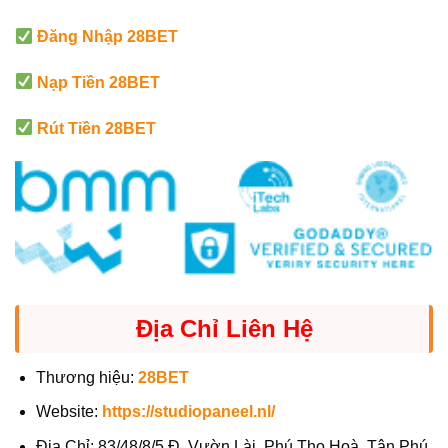
Đăng Nhập 28BET
Nạp Tiền 28BET
Rút Tiền 28BET
Địa Chỉ Liên Hệ
Thương hiệu:
28BET
Website:
https://studiopaneel.nl/
Địa Chỉ:
83/48/8/5 Đ. Vườn Lài, Phú Thọ Hoà, Tân Phú,