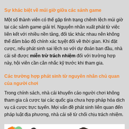
Sự khác biệt về múi giờ giữa các sảnh game
Một số thành viên có thể gặp tình trạng chênh lệch múi giờ
tại các sảnh game giải trí. Nguyên nhân xuất phát từ việc
liên kết với nhiều nền tảng, đối tác khác nhau nên không
thể đảm bảo độ chính xác tuyệt đối về thời gian. Khi đặt
cược, nếu phát sinh sai lệch so với dự đoán ban đầu, nhà
cái sẽ được
miễn trừ trách nhiệm
đối với trường hợp
này, hội viên cần cân nhắc kỹ trước khi tham gia.
Các trường hợp phát sinh từ nguyên nhân chủ quan
của người chơi
Trong chính sách, nhà cái khuyến cáo người chơi không
tham gia cá cược tại các quốc gia chưa hợp pháp hóa dịch
vụ cá cược trực tuyến. Mọi vấn đề phát sinh liên quan đến
pháp luật địa phương, nhà cái sẽ từ chối chịu trách nhiệm.