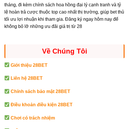
tháng, đi kèm chính sách hoa hồng đại lý cạnh tranh và tỷ
lệ hoàn trả cược thuộc top cao nhất thị trường, giúp bet thủ
tối ưu lợi nhuận khi tham gia. Đăng ký ngay hôm nay để
không bỏ lỡ những ưu đãi giá trị từ 28
Về Chúng Tôi
Giới thiệu 28BET
Liên hệ 28BET
Chính sách bảo mật 28BET
Điều khoản điều kiện 28BET
Chơi có trách nhiệm