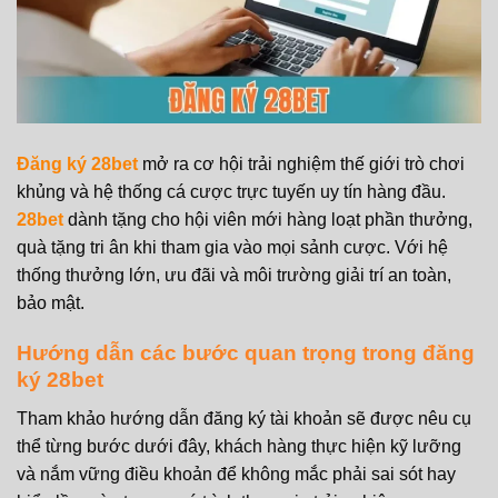
Đăng ký 28bet
mở ra cơ hội trải nghiệm thế giới trò chơi
khủng và hệ thống cá cược trực tuyến uy tín hàng đầu.
28bet
dành tặng cho hội viên mới hàng loạt phần thưởng,
quà tặng tri ân khi tham gia vào mọi sảnh cược. Với hệ
thống thưởng lớn, ưu đãi và môi trường giải trí an toàn,
bảo mật.
Hướng dẫn các bước quan trọng trong đăng
ký 28bet
Tham khảo hướng dẫn đăng ký tài khoản sẽ được nêu cụ
thể từng bước dưới đây, khách hàng thực hiện kỹ lưỡng
và nắm vững điều khoản để không mắc phải sai sót hay