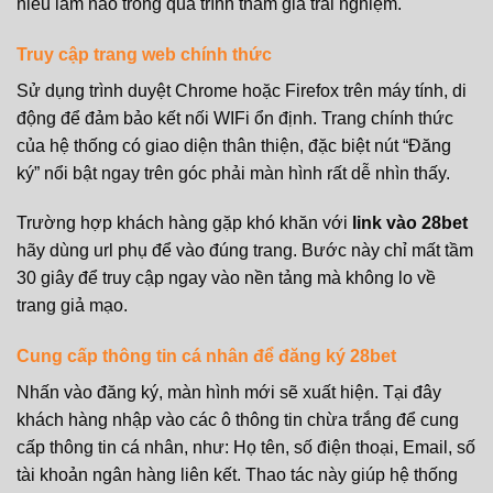
hiểu lầm nào trong quá trình tham gia trải nghiệm.
Truy cập trang web chính thức
Sử dụng trình duyệt Chrome hoặc Firefox trên máy tính, di
động để đảm bảo kết nối WIFi ổn định. Trang chính thức
của hệ thống có giao diện thân thiện, đặc biệt nút “Đăng
ký” nổi bật ngay trên góc phải màn hình rất dễ nhìn thấy.
Trường hợp khách hàng gặp khó khăn với
link vào 28bet
hãy dùng url phụ để vào đúng trang. Bước này chỉ mất tầm
30 giây để truy cập ngay vào nền tảng mà không lo về
trang giả mạo.
Cung cấp thông tin cá nhân để đăng ký 28bet
Nhấn vào đăng ký, màn hình mới sẽ xuất hiện. Tại đây
khách hàng nhập vào các ô thông tin chừa trắng để cung
cấp thông tin cá nhân, như: Họ tên, số điện thoại, Email, số
tài khoản ngân hàng liên kết. Thao tác này giúp hệ thống