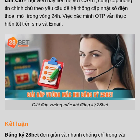
làm sao?
Hội viên hãy liên hệ với CSKH, cung cấp thông
tin chính chủ theo yêu cầu để hệ thống cập nhật số điện
thoại mới trong vòng 24h. Việc xác minh OTP vẫn thực
hiện tốt trên sms và Email.
Giải đáp vướng mắc khi đăng ký 28bet
Kết luận
Đăng ký 28bet
đơn giản và nhanh chóng chỉ trong vài