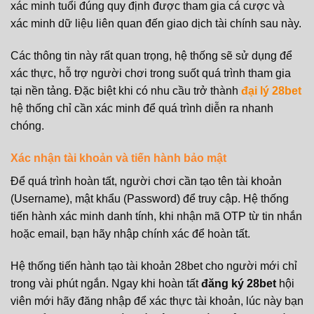
xác minh tuổi đúng quy định được tham gia cá cược và
xác minh dữ liệu liên quan đến giao dịch tài chính sau này.
Các thông tin này rất quan trọng, hệ thống sẽ sử dụng để
xác thực, hỗ trợ người chơi trong suốt quá trình tham gia
tại nền tảng. Đặc biệt khi có nhu cầu trở thành
đại lý 28bet
hệ thống chỉ cần xác minh để quá trình diễn ra nhanh
chóng.
Xác nhận tài khoản và tiến hành bảo mật
Để quá trình hoàn tất, người chơi cần tạo tên tài khoản
(Username), mật khẩu (Password) để truy cập. Hệ thống
tiến hành xác minh danh tính, khi nhận mã OTP từ tin nhắn
hoặc email, bạn hãy nhập chính xác để hoàn tất.
Hệ thống tiến hành tạo tài khoản 28bet cho người mới chỉ
trong vài phút ngắn. Ngay khi hoàn tất
đăng ký 28bet
hội
viên mới hãy đăng nhập để xác thực tài khoản, lúc này bạn