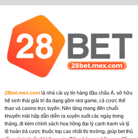
28bet.mex.com
là nhà cái uy tín hàng đầu châu Á, sở hữu
hệ sinh thái giải trí đa dạng gồm slot game, cá cược thể
thao và casino trực tuyến. Nền tảng mang đến chuỗi
khuyến mãi hấp dẫn diễn ra xuyên suốt các ngày trong
tháng, đi kèm chính sách hoa hồng đại lý cạnh tranh và tỷ
lệ hoàn trả cược thuộc top cao nhất thị trường, giúp bet thủ