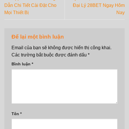
Dẫn Chi Tiết Cài Đặt Cho
Đại Lý 28BET Ngay Hôm
Mọi Thiết Bị
Nay
Để lại một bình luận
Email của bạn sẽ không được hiển thị công khai.
Các trường bắt buộc được đánh dấu
*
Bình luận
*
Tên
*