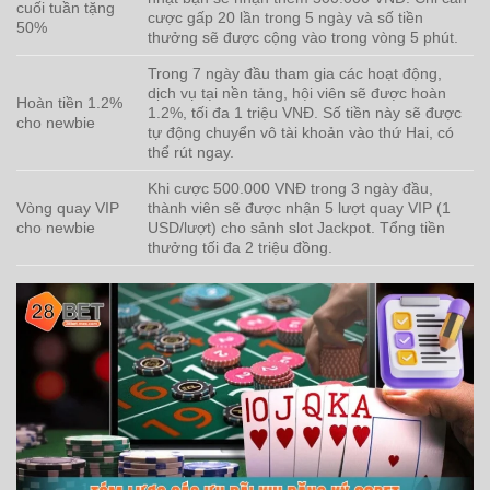
cuối tuần tặng
cược gấp 20 lần trong 5 ngày và số tiền
50%
thưởng sẽ được cộng vào trong vòng 5 phút.
Trong 7 ngày đầu tham gia các hoạt động,
dịch vụ tại nền tảng, hội viên sẽ được hoàn
Hoàn tiền 1.2%
1.2%, tối đa 1 triệu VNĐ. Số tiền này sẽ được
cho newbie
tự động chuyển vô tài khoản vào thứ Hai, có
thể rút ngay.
Khi cược 500.000 VNĐ trong 3 ngày đầu,
Vòng quay VIP
thành viên sẽ được nhận 5 lượt quay VIP (1
cho newbie
USD/lượt) cho sảnh slot Jackpot. Tổng tiền
thưởng tối đa 2 triệu đồng.