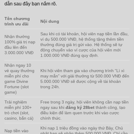
dẫn sau đây bạn nắm rõ.
Tên chương
Nội dung
trình ưu đãi
Sau khi có tài khoản, hội viên nạp tiền lần đầu,
Nhận thưởng
ví dụ 500.000 VNĐ, hệ thống tặng thêm tiền
100% giá trị nạp
thưởng đúng giá trị gửi vào. Hệ thống sẽ tự
đầu lên đến
động chuyển vào ví cược của hội viên mới
3.000.000 VNĐ
1.000.000 VNĐ đúng quy định.
Nhận ngay 10
vé quay thưởng
Khi hội viên tham gia vào chương trình “Lì xì
miễn phí cho
may mắn” với giải thưởng từ 500.000 VNĐ đến
game Divine
5.000.000 VNĐ sẽ được cộng về tài khoản
Fortune (slot
trong 24h.
game)
Trải nghiệm
Free trong 3 ngày, hội viên không cần nạp tiền
miễn phí 100+
ngay sau khi
đăng ký 28bet
thành công, tạo
trò chơi (slot,
điều kiện để làm quen trước khi vào cược
casino, bắn cá)
chính thức.
Khi nạp 1 triệu đồng vào ngày thứ Bảy, Chủ
Nạp tiền vào
nhật bạn sẽ nhận thêm 500.000 VNĐ. Chỉ cần