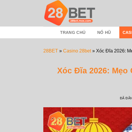
Chuyển
đến
nội
dung
TRANG CHỦ
NỔ HŨ
CAS
28BET
»
Casino 28bet
»
Xóc Đĩa 2026: M
Xóc Đĩa 2026: Mẹo
ĐÃ ĐĂ