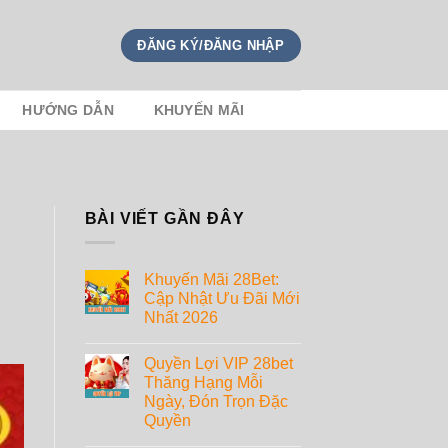
ĐĂNG KÝ/ĐĂNG NHẬP
HƯỚNG DẪN
KHUYẾN MÃI
BÀI VIẾT GẦN ĐÂY
Khuyến Mãi 28Bet:
Cập Nhật Ưu Đãi Mới
Nhất 2026
Quyền Lợi VIP 28bet
Thăng Hạng Mỗi
Ngày, Đón Trọn Đặc
Quyền