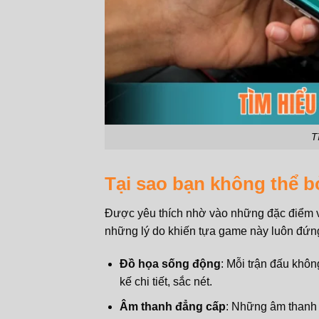
T
Tại sao bạn không thể b
Được yêu thích nhờ vào những đặc điểm vượ
những lý do khiến tựa game này luôn đứn
Đồ họa sống động
: Mỗi trận đấu khôn
kế chi tiết, sắc nét.
Âm thanh đẳng cấp
: Những âm thanh 