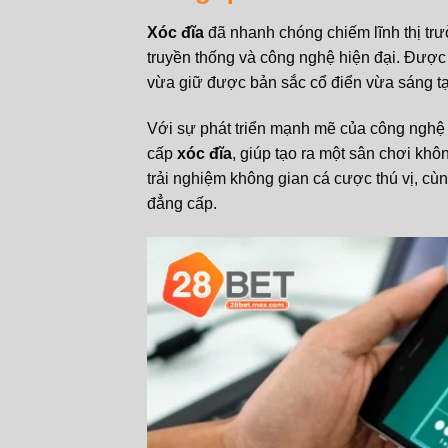
Xóc đĩa
đã nhanh chóng chiếm lĩnh thị tr
truyền thống và công nghệ hiện đại. Được
vừa giữ được bản sắc cổ điển vừa sáng tạ
Với sự phát triển mạnh mẽ của công nghệ 
cấp
xóc đĩa
, giúp tạo ra một sân chơi kh
trải nghiệm không gian cá cược thú vị, cùn
đẳng cấp.