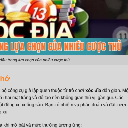
đầu trong lựa chọn của nhiều cược thủ
nhớ
 bộ công cụ giả lập quen thuộc từ trò chơi
xóc đĩa
dân gian. Mộ
ới hai mặt trắng và đỏ tạo nên không gian thú vị, gần gũi. Các
ồi lật đồng xu xuống sàn. Bạn có nhiệm vụ phán đoán và đặt cược
g xu.
 ra khi mở bát và mức thưởng tương ứng: