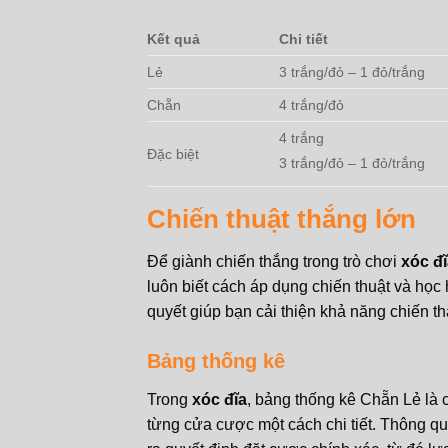
Kết quả
Chi tiết
Lẻ
3 trắng/đỏ – 1 đỏ/trắng
Chẵn
4 trắng/đỏ
4 trắng
Đặc biệt
3 trắng/đỏ – 1 đỏ/trắng
Chiến thuật thắng lớn
Để giành chiến thắng trong trò chơi
xóc đ
luôn biết cách áp dụng chiến thuật và học
quyết giúp bạn cải thiện khả năng chiến t
Bảng thống kê
Trong
xóc đĩa
, bảng thống kê Chẵn Lẻ là c
từng cửa cược một cách chi tiết. Thông qu