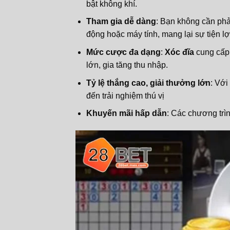
bật không khí.
Tham gia dễ dàng
: Bạn không cần phải
động hoặc máy tính, mang lại sự tiện lợi
Mức cược đa dạng
:
Xóc đĩa
cung cấp 
lớn, gia tăng thu nhập.
Tỷ lệ thắng cao, giải thưởng lớn
: Với
đến trải nghiệm thú vị
Khuyến mãi hấp dẫn
: Các chương trì